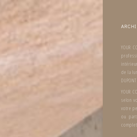
ARCHI
YOUR CO
profess
intérieu
de la lu
DUPONT 
YOUR CO
selon v
votre p
ou part
complet